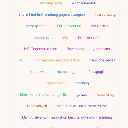
Umgangsrecht
Wechselmodell
Eltern-Kind-Entfremdung gegenstrategien
Paarberatung
Meist gelesen
EKE-Prävention
Vor Gericht
Sorgerecht
EKE
Familienrecht
PAS Gegenstrategien
Beziehung
Jugendamt
PAS
Entfremdung und Borderline
häusliche gewalt
Kindeswille
mamablogger
Pädagogik
papablogger
coaching
Eltern-Kind-Entfremdung hilfe
gewalt
Rosenkrieg
rechtsanwalt
Mein Kind will nicht mehr zu mir
Manipulative Kommunikation bei Eltern-Kind-Entremdung