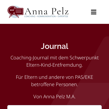
Zum
Inhalt
springen
Toggl
Naviga
Startseite
Angebot
Journal
Videos
Coaching-Journal mit dem Schwerpunkt
Eltern-Kind-Entfremdung.
Journal
Für Eltern und andere von PAS/EKE
betroffene Personen.
Über mich
Von Anna Pelz M.A.
Kontakt
Suche