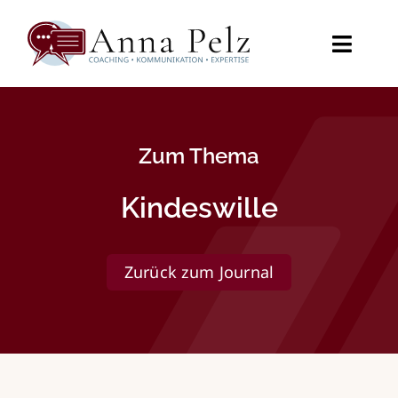
Zum
Inhalt
springen
Toggl
Naviga
Startseite
Zum Thema
Angebot
Kindeswille
Videos
Journal
Zurück zum Journal
Über mich
Kontakt