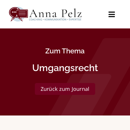
Zum
Inhalt
springen
Toggl
Naviga
Startseite
Zum Thema
Angebot
Umgangsrecht
Videos
Journal
Zurück zum Journal
Über mich
Kontakt