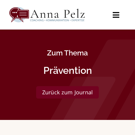
Zum
Inhalt
springen
Toggl
Naviga
Startseite
Zum Thema
Angebot
Prävention
Videos
Journal
Zurück zum Journal
Über mich
Kontakt