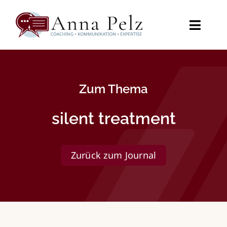
Zum
Inhalt
springen
Toggl
Naviga
Startseite
Zum Thema
Angebot
silent treatment
Videos
Journal
Zurück zum Journal
Über mich
Kontakt