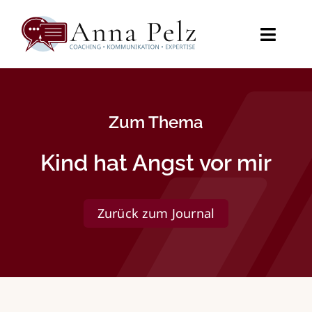
Zum
Inhalt
springen
Toggl
Naviga
Startseite
Zum Thema
Angebot
Kind hat Angst vor mir
Videos
Journal
Zurück zum Journal
Über mich
Kontakt