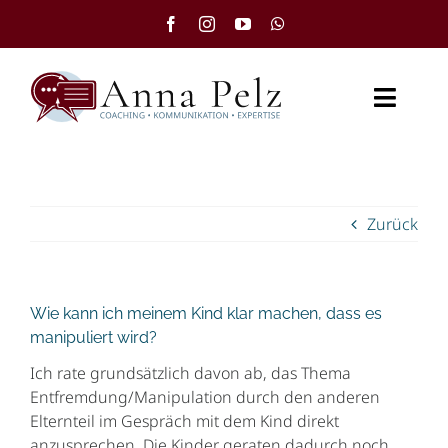
Zum
Inhalt
springen
Toggl
Naviga
Startseite
Zurück
Angebot
Videos
Wie kann ich meinem Kind klar machen, dass es
Journal
manipuliert wird?
Ich rate grundsätzlich davon ab, das Thema
Über mich
Entfremdung/Manipulation durch den anderen
Elternteil im Gespräch mit dem Kind direkt
anzusprechen. Die Kinder geraten dadurch noch