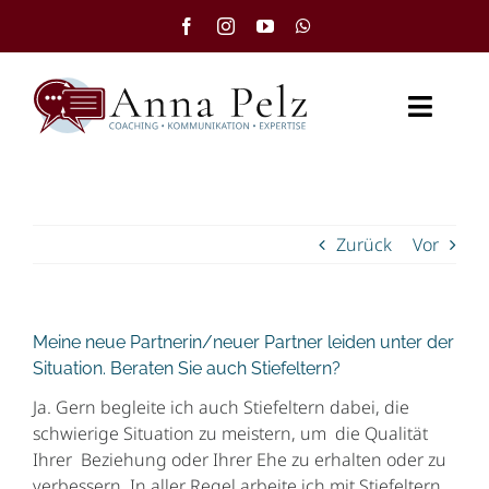
Zum
Inhalt
springen
Toggl
Naviga
Startseite
Zurück
Vor
Angebot
Videos
Meine neue Partnerin/neuer Partner leiden unter der
Journal
Situation. Beraten Sie auch Stiefeltern?
Ja. Gern begleite ich auch Stiefeltern dabei, die
Über mich
schwierige Situation zu meistern, um die Qualität
Ihrer Beziehung oder Ihrer Ehe zu erhalten oder zu
verbessern. In aller Regel arbeite ich mit Stiefeltern